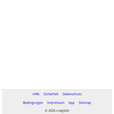
Hilfe
Sicherheit
Datenschutz
Bedingungen
Impressum
App
Sitemap
© 2026 craigslist