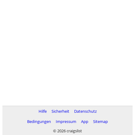
Hilfe
Sicherheit
Datenschutz
Bedingungen
Impressum
App
Sitemap
© 2026 craigslist